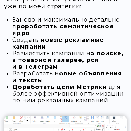
Дальнейшее
развитие
В результате собрано и проработано
более 1000 ключевых слов, а также
сформировано в процессе более 400
минус-фраз для фильтрации запросов
на Поиске.
Были созданы несколько типов
рекламных кампаний для показов на
Поиске, в РСЯ, в Товарной галерее, в
Телеграм-каналах, а именно
задействованы ЕПК, Мастер
кампаний, Товарная кампания,
классические Поиск и РСЯ.