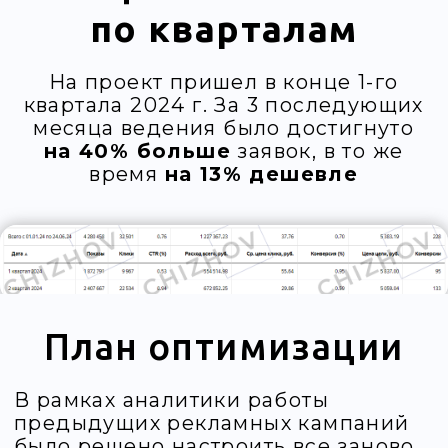
В рамках аналитики работы
предыдущих рекламных кампаний
было решено настроить все заново
уже по моей стратегии:
Заново и максимально детально
проработать семантическое
ядро
Создать
новые
рекламные
кампании
Разместить кампании
на поиске,
в товарной галерее, рся
и в Телеграм
Разработать
новые объявления
и тексты
Доработать цели Метрики
для
более эффективной оптимизации
по ним рекламных кампаний