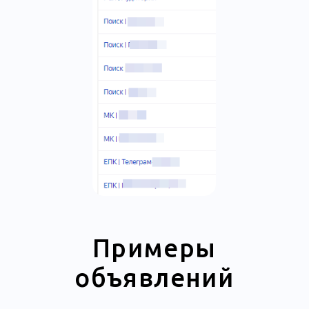
Результаты
оптимизации
В результате грамотной настройки
и оптимизации рекламных кампаний
на протяжении всего периода работы
по сегодняшний день, количество
заявок во 2 квартале выросло на 40%
относительно первого, а их стоимость
удалось снизить на 13%.
Также по динамике запросов
Wordstat можем увидеть увеличение
поисковых запросов с упоминанием
бренда компании, что говорит
об увеличении известности данного
предприятия.