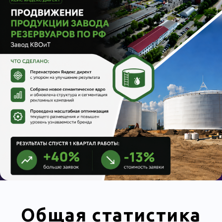
Общая статистика
по кварталам
На проект пришел в конце 1-го
квартала 2024 г. За 3 последующих
месяца ведения было достигнуто
на 40% больше
заявок, в то же
время
на 13% дешевле
План оптимизации