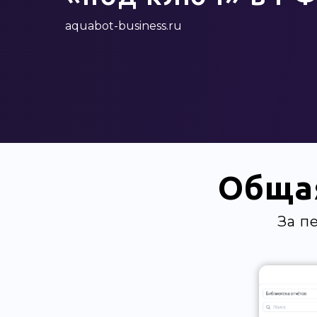
aquabot-business.ru
Общая
За п