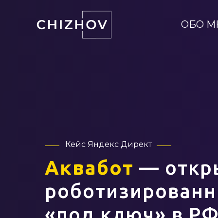
ОБО М
Кейс Яндекс Директ
Аквабот
— откр
роботизированн
«под ключ» в Р