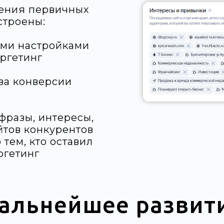
чения первичных
строены:
ми настройками
аргетинг
за конверсии
фразы, интересы,
йтов конкурентов
 тем, кто оставил
аргетинг
альнейшее развит