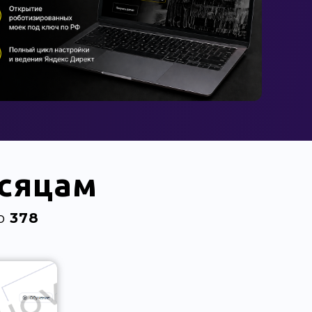
есяцам
но
378