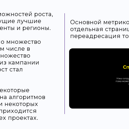
можностей роста,
кущие лучшие
Основной метрико
енты и регионы.
отдельная страни
переадресация то
но множество
м числе в
множество
 из кампании
ст стал
некоторые
на алгоритмов
и некоторых
 приходится
ех проектах.