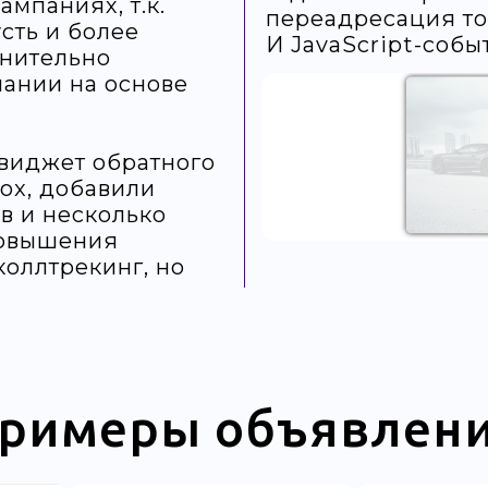
мпаниях, т.к.
переадресация то
сть и более
И JavaScript-собы
лнительно
пании на основе
виджет обратного
box, добавили
в и несколько
повышения
оллтрекинг, но
римеры объявлен