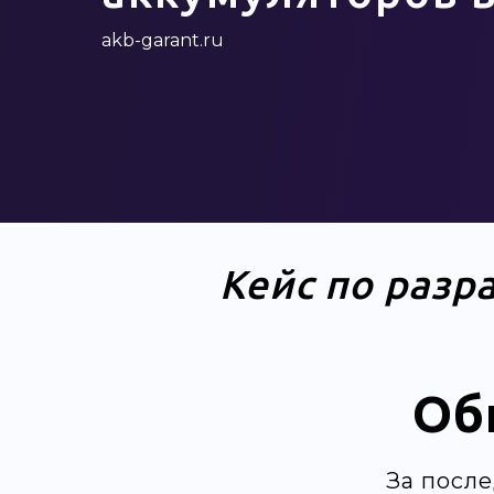
akb-garant.ru
Кейс по разр
Об
За посл