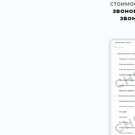
стоимо
звоно
зво