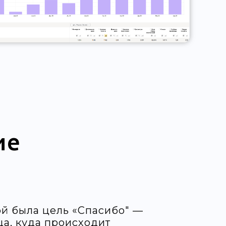
ие
й была цель «Спасибо" —
ца, куда происходит