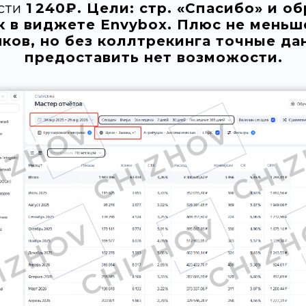
сти
1 240₽. Цели: стр. «Спасибо» и о
к в виджете Envybox. Плюс не меньш
нков, но без коллтрекинга точные да
предоставить нет возможости.