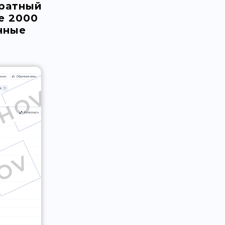
братный
е 2000
нные