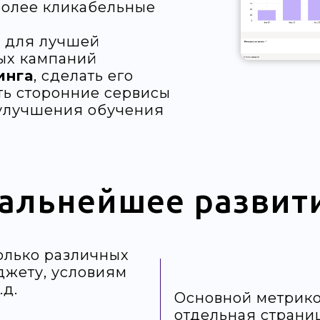
более кликабельные
и
для лучшей
ых кампаний
инга
, сделать его
ь сторонние сервисы
улучшения обучения
альнейшее развит
олько различных
джету, условиям
.д.
Основной метрико
отдельная страни