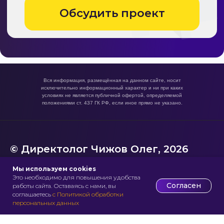
Вся информация, размещённая на данном сайте, носит
исключительно информационный характер и ни при каких
условиях не является публичной офертой, определяемой
положениями ст. 437 ГК РФ, если иное прямо не указано.
© Директолог Чижов Олег, 2026
Политика конфиденциальности/Реквизиты
Мы используем cookies
Согласие на обработку персональных данных
Это необходимо для повышения удобства
Пользовательское соглашение
Согласен
работы сайта. Оставаясь с нами, вы
соглашаетесь
с Политикой обработки
персональных данных