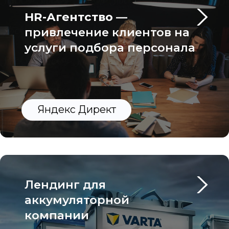
HR-агентства
Сайты
Нужна реклама
или сайт?
Лучше пишите Олегу!
Или оставьте заявку,
я сам свяжусь с Вами