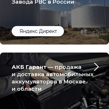
и области
Яндекс Директ
JUMMY
— первый
ювелирный маркетплейс.
Привлечение вендоров
и инвесторов на площадку
Яндекс Директ
HR-Агентство
—
привлечение клиентов на