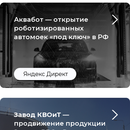
Яндекс Директ
Завод КВОиТ
—
продвижение продукции
Завода РВС в России
Яндекс Директ
АКБ Гарант
— продажа
и доставка автомобильных
аккумуляторов в Москве